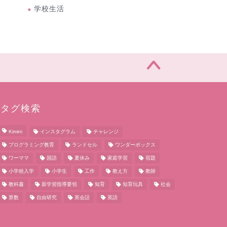
学校生活
タグ検索
Kimini
インスタグラム
チャレンジ
プログラミング教育
ランドセル
ワンダーボックス
ワーママ
国語
夏休み
家庭学習
宿題
小学校入学
小学生
工作
教え方
教師
教科書
新学習指導要領
知育
知育玩具
社会
算数
自由研究
英会話
英語