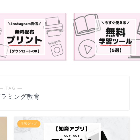
― TAG ―
グラミング教育
学習グッズ