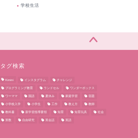
学校生活
タグ検索
Kimini
インスタグラム
チャレンジ
プログラミング教育
ランドセル
ワンダーボックス
ワーママ
国語
夏休み
家庭学習
宿題
小学校入学
小学生
工作
教え方
教師
教科書
新学習指導要領
知育
知育玩具
社会
算数
自由研究
英会話
英語