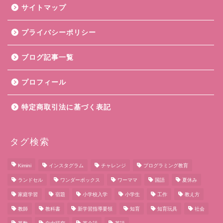
サイトマップ
プライバシーポリシー
ブログ記事一覧
プロフィール
特定商取引法に基づく表記
ホーム
タグ検索
学校のお悩み
Kimini
インスタグラム
チャレンジ
プログラミング教育
ランドセル
ワンダーボックス
ワーママ
国語
夏休み
勉強のお悩み
家庭学習
宿題
小学校入学
小学生
工作
教え方
教師
教科書
新学習指導要領
知育
知育玩具
社会