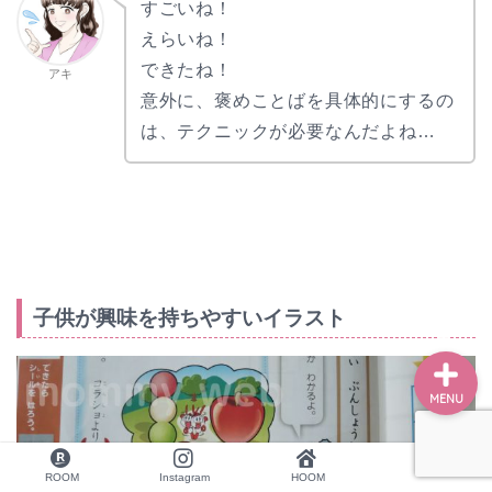
すごいね！
えらいね！
できたね！
アキ
ホーム
意外に、褒めことばを具体的にするの
は、テクニックが必要なんだよね…
学校のお悩み
勉強のお悩み
お仕事依頼はコチラから
子供が興味を持ちやすいイラスト
MENU
ROOM
Instagram
HOOM