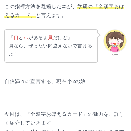
この指導方法を凝縮した本が、
学研の『全漢字おぼ
えるカード』
と言えます。
『
目
と
ハ
があるよ
貝
だけど』
貝なら、ぜったい間違えないで書ける
よ！
ひー
自信満々に宣言する、現在小2の娘
今回は、『全漢字おぼえるカード』の魅力を、詳し
く紹介していきます！