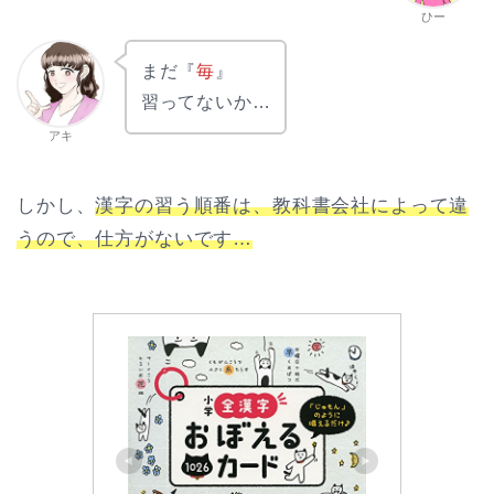
ひー
まだ『
毎
』
習ってないか…
アキ
しかし、
漢字の習う順番は、教科書会社によって違
うので、仕方がないです…