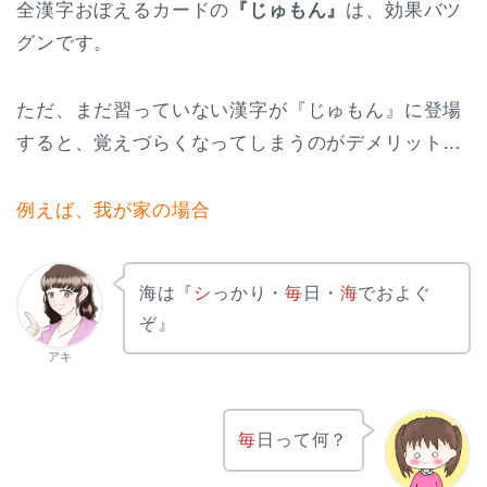
全漢字おぼえるカードの
『じゅもん』
は、効果バツ
グンです。
ただ、まだ習っていない漢字が『じゅもん』に登場
すると、覚えづらくなってしまうのがデメリット…
例えば、我が家の場合
海は『
シ
っかり・
毎
日・
海
でおよぐ
ぞ』
アキ
毎
日って何？