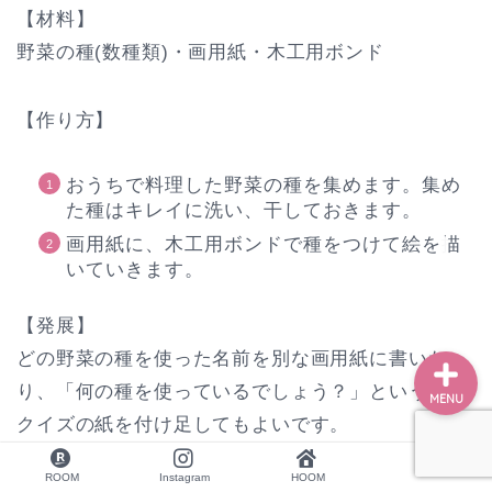
【材料】
野菜の種(数種類)・画用紙・木工用ボンド
ホーム
【作り方】
学校のお悩み
おうちで料理した野菜の種を集めます。集め
た種はキレイに洗い、干しておきます。
勉強のお悩み
画用紙に、木工用ボンドで種をつけて絵を描
いていきます。
お仕事依頼はコチラから
【発展】
どの野菜の種を使った名前を別な画用紙に書いた
り、「何の種を使っているでしょう？」という野菜
MENU
クイズの紙を付け足してもよいです。
ROOM
Instagram
HOOM